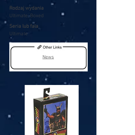
Rodzaj wydania
Ultimate, Boxed
Seria lub fala
Ultimate
News