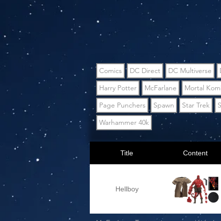
Comics
DC Direct
DC Multiverse
Harry Potter
McFarlane
Mortal Kom
Page Punchers
Spawn
Star Trek
S
Warhammer 40k
Title
Content
Hellboy