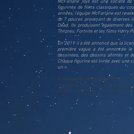
McFarlane Toys est une société de 
figurines de films classiques au co
années, l'équipe McFarlane est revenu
de 7 pouces provenant de diverses li
Dead. Ils produisent également des 
Thrones, Fortnite et les films Harry Po
En 2019 il a été annoncé que la lice
première vague a été annoncée le
dessinées, des dessins animés et des
Chaque figurine est livrée avec une c
un ».
À propos de McFarlane
: McFarlane 
dessinées Todd McFarlane qui fabriqu
de jeux vidéo et de divers genres spor