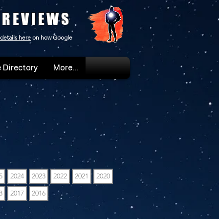
 REVIEWS
details here
on how Google
 Directory
More...
5
2024
2023
2022
2021
2020
8
2017
2016