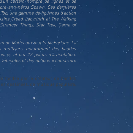
d'un certain nombre de lignes et de
opre anti-héros Spawn. Ces dernières
r Top, une gamme de figurines d'action
ssins Creed, Labyrinth et The Walking
 Stranger Things, Star Trek, Game of
ent de Mattel aux jouets McFarlane. La
u multivers, notamment des bandes
uces et ont 22 points d'articulation.
 véhicules et des options « construire
été fondée par le créateur de bandes
des dessinées, de musique populaire,