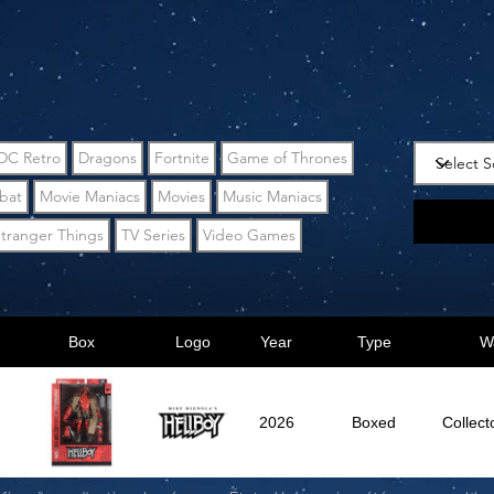
DC Retro
Dragons
Fortnite
Game of Thrones
bat
Movie Maniacs
Movies
Music Maniacs
tranger Things
TV Series
Video Games
Box
Logo
Year
Type
W
2026
Boxed
Collect