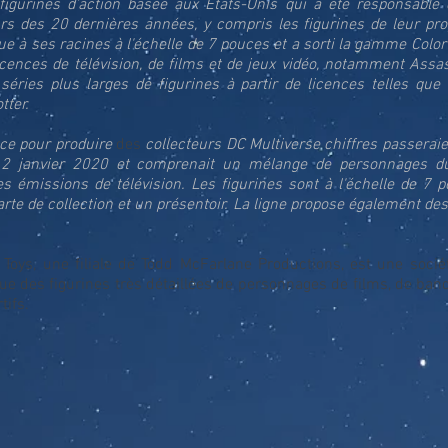
figurines d'action basée aux États-Unis qui a été responsable 
urs des 20 dernières années, y compris les figurines de leur pr
e à ses racines à l'échelle de 7 pouces et a sorti la gamme Colo
cences de télévision, de films et de jeux vidéo, notamment Assa
séries plus larges de figurines à partir de licences telles que
tter.
nce pour produire
des
collecteurs DC Multiverse chiffres passerai
 2 janvier 2020 et comprenait un mélange de personnages d
 émissions de télévision. Les figurines sont à l'échelle de 7 po
arte de collection et un présentoir. La ligne propose également des
Toys, une filiale de Todd McFarlane Productions, est une soci
e des figurines très détaillées de personnages de films, de ban
tifs.