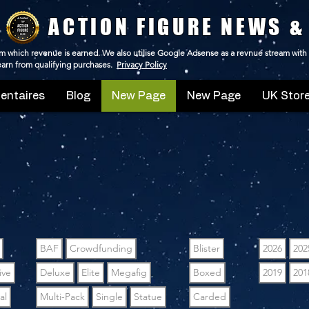
ACTION FIGURE NEWS &
 from which revenue is earned. We also utilise Google Adsense as a revnue stream with
 earn from qualifying purchases.
Privacy Policy
ntaires
Blog
New Page
New Page
UK Store
BAF
Crowdfunding
Blister
2026
202
ive
Deluxe
Elite
Megafig
Boxed
2019
201
al
Multi-Pack
Single
Statue
Carded