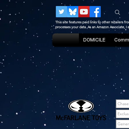
This site features paid links to other retailers
processes your data. As an Amazon Associate, I
DOMICILE
Comme
Chase
Exclus
Gener