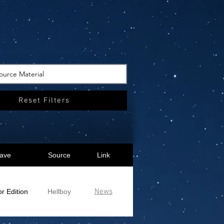
Reset Filters
ave
Source
Link
News
or Edition
Hellboy